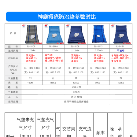
气垫未充
气垫充气
气尺寸
尺寸
气
交替周
充气流
噪
承
频率
（mm）
（mm）
型号
道
期
量
音
重
电