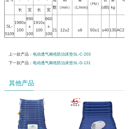
（Hz）
数
（min）
（L/min)
(dB)
kg
v
长
宽
长
宽
890
860
1980±
1910±
SL-
±
±
100
100
21
12±2
≥6
50±1
≤40
135
AC220
S109
100
100
上一款产品：
电动透气褥疮防治床垫SL-C-203
下一款产品：
电动透气褥疮防治床垫SL-D-131
其他产品